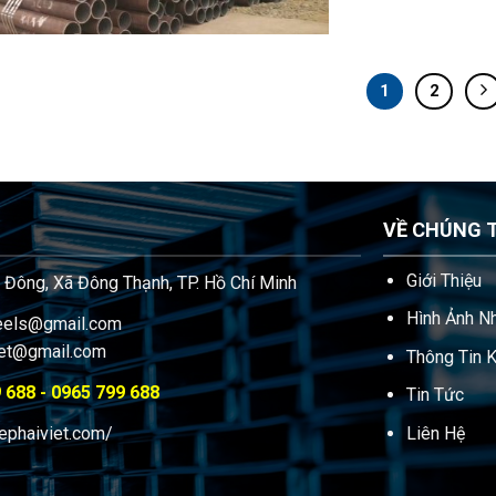
1
2
VỀ CHÚNG 
Giới Thiệu
 Đông, Xã Đông Thạnh, TP. Hồ Chí Minh
Hình Ảnh N
teels@gmail.com
iet@gmail.com
Thông Tin K
 688 - 0965 799 688
Tin Tức
hephaiviet.com/
Liên Hệ