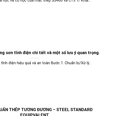
a học và cơ học của mác thép SS400 và CT3 1/ Khái...
ng sơn tĩnh điện chi tiết và một số lưu ý quan trọng.
 tĩnh điện hiệu quả và an toàn Bước 1: Chuẩn bị/Xử lý...
HUẨN THÉP TƯƠNG ĐƯƠNG – STEEL STANDARD
EQUIPVALENT