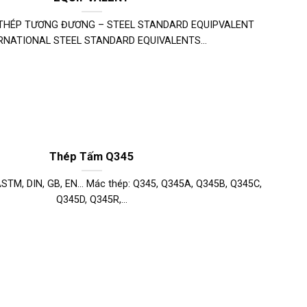
 THÉP TƯƠNG ĐƯƠNG – STEEL STANDARD EQUIPVALENT
RNATIONAL STEEL STANDARD EQUIVALENTS...
Thép Tấm Q345
 ASTM, DIN, GB, EN… Mác thép: Q345, Q345A, Q345B, Q345C,
Q345D, Q345R,...