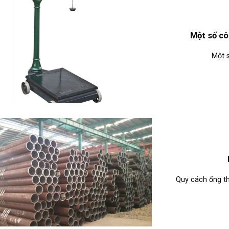
Một số cô
Một s
Quy cách ống th