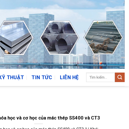
Tìm
KỸ THUẬT
TIN TỨC
LIÊN HỆ
kiếm:
hóa học và cơ học của mác thép SS400 và CT3