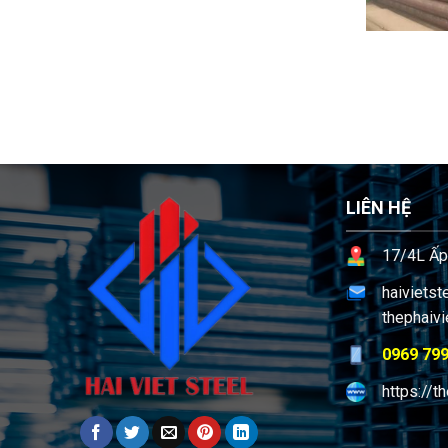
LIÊN HỆ
17/4L Ấp
haiviets
thephaiv
0969 799
https://t