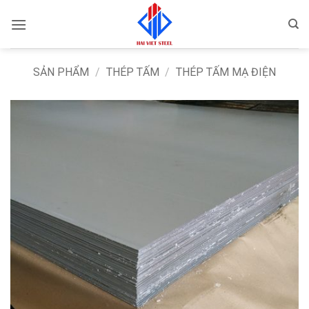
Bỏ
qua
nội
dung
SẢN PHẨM
/
THÉP TẤM
/
THÉP TẤM MẠ ĐIỆN