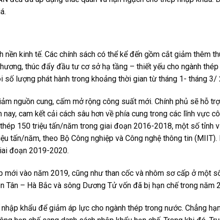
á.
nh nền kinh tế. Các chính sách có thể kể đến gồm cắt giảm thêm th
 phương, thúc đẩy đầu tư cơ sở hạ tầng – thiết yếu cho ngành thé
ôi số lượng phát hành trong khoảng thời gian từ tháng 1- tháng 3/
t giảm nguồn cung, cấm mở rộng công suất mới. Chính phủ sẽ hỗ tr
 nay, cam kết cải cách sâu hơn về phía cung trong các lĩnh vực c
thép 150 triệu tấn/năm trong giai đoạn 2016-2018, một số tỉnh 
iệu tấn/năm, theo Bộ Công nghiệp và Công nghệ thông tin (MIIT).
giai đoạn 2019-2020.
ép mới vào năm 2019, cũng như than cốc và nhôm sơ cấp ở một s
ên Tân – Hà Bắc và sông Dương Tử vốn đã bị hạn chế trong năm 
ế nhập khẩu để giảm áp lực cho ngành thép trong nước. Chẳng hạ