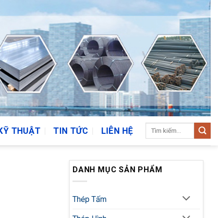
Tìm
KỸ THUẬT
TIN TỨC
LIÊN HỆ
kiếm:
1
DANH MỤC SẢN PHẨM
Thép Tấm