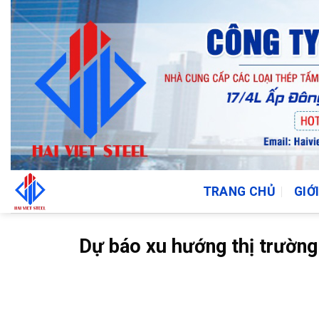
Bỏ
qua
nội
dung
TRANG CHỦ
GIỚ
Dự báo xu hướng thị trườn