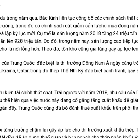
.
 dù trong năm qua, Bắc Kinh liên tục công bố các chính sách thắt
 trường, trong đó có chính sách cắt giảm sản lượng mùa đông năm
và lập kỷ lục mới. Cụ thể là sản lượng năm 2018 tăng 24 triệu tấn
n lên 928 triệu tấn. Do đó, trong năm nay, sản lượng cao tiếp tục
ho là nới lỏng hơn. Theo đó, tồn kho cũng gia tăng gây áp lực lên
h của Trung Quốc, đặc biệt là thị trường Đông Nam Á ngày càng tr
Ukraina, Qatar..trong đó thép Thổ Nhĩ Kỳ đặc biệt cạnh tranh, gây
 kiện tài chính thắt chặt. Trái ngược với năm 2018, nhu cầu của l
 thể hiện qua việc nước này đang cố gắng tăng xuất khẩu để giảm
 gần đây, Trung Quốc cũng đã bỏ đánh thuế xuất khẩu trên phôi t
iới tăng trưởng chậm lại gây áp lực cho thị trường xuất khẩu thép 
EAN đều đã áp dụng thuế quan và hạn ngạch cho thép nhập khẩu. Đ