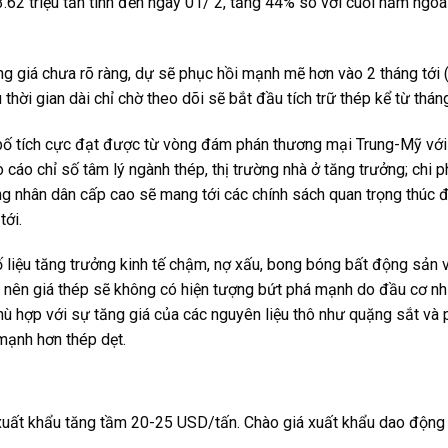
.62 triệu tấn tính đến ngày 01/ 2, tăng 44% so với cuối năm ngoái
g giá chưa rõ ràng, dự sẽ phục hồi mạnh mẽ hơn vào 2 tháng tới 
ời gian dài chỉ chờ theo dõi sẽ bắt đầu tích trữ thép kể từ tháng
 bố tích cực đạt được từ vòng đám phán thương mại Trung-Mỹ với v
cáo chỉ số tâm lý ngành thép, thị trường nhà ở tăng trưởng; chi p
g nhân dân cấp cao sẽ mang tới các chính sách quan trọng thúc đẩ
tới.
số liệu tăng trưởng kinh tế chậm, nợ xấu, bong bóng bất động sản 
 nên giá thép sẽ không có hiện tượng bứt phá mạnh do đầu cơ n
ù hợp với sự tăng giá của các nguyên liệu thô như quặng sắt và p
mạnh hơn thép dẹt.
xuất khẩu tăng tầm 20-25 USD/tấn. Chào giá xuất khẩu dao động