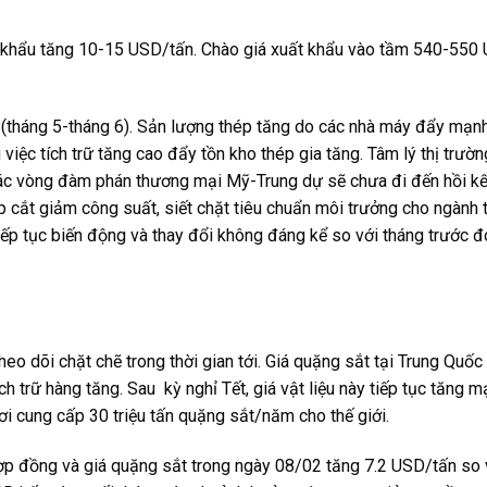
khẩu tăng 10-15 USD/tấn. Chào giá xuất khẩu vào tầm 540-550
II (tháng 5-tháng 6). Sản lượng thép tăng do các nhà máy đẩy mạn
 việc tích trữ tăng cao đẩy tồn kho thép gia tăng. Tâm lý thị trườ
ác vòng đàm phán thương mại Mỹ-Trung dự sẽ chưa đi đến hồi kết
 cắt giảm công suất, siết chặt tiêu chuẩn môi trưởng cho ngành 
ẽ tiếp tục biến động và thay đổi không đáng kể so với tháng trước 
heo dõi chặt chẽ trong thời gian tới. Giá quặng sắt tại Trung Quốc
 trữ hàng tăng. Sau kỳ nghỉ Tết, giá vật liệu này tiếp tục tăng mạ
ơi cung cấp 30 triệu tấn quặng sắt/năm cho thế giới.
hợp đồng và giá quặng sắt trong ngày 08/02 tăng 7.2 USD/tấn so 