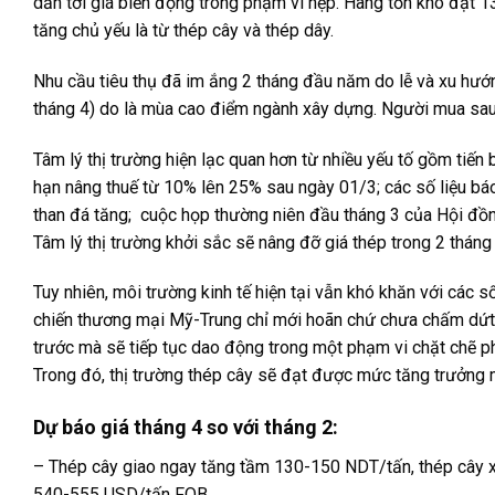
dẫn tới giá biến động trong phạm vi hẹp. Hàng tồn kho đạt 13
tăng chủ yếu là từ thép cây và thép dây.
Nhu cầu tiêu thụ đã im ắng 2 tháng đầu năm do lễ và xu hướn
tháng 4) do là mùa cao điểm ngành xây dựng. Người mua sau th
Tâm lý thị trường hiện lạc quan hơn từ nhiều yếu tố gồm tiến
hạn nâng thuế từ 10% lên 25% sau ngày 01/3; các số liệu báo 
than đá tăng; cuộc họp thường niên đầu tháng 3 của Hội đồn
Tâm lý thị trường khởi sắc sẽ nâng đỡ giá thép trong 2 tháng 
Tuy nhiên, môi trường kinh tế hiện tại vẫn khó khăn với các 
chiến thương mại Mỹ-Trung chỉ mới hoãn chứ chưa chấm dứt
trước mà sẽ tiếp tục dao động trong một phạm vi chặt chẽ ph
Trong đó, thị trường thép cây sẽ đạt được mức tăng trưởng 
Dự báo giá tháng 4 so với tháng 2:
– Thép cây giao ngay tăng tầm 130-150 NDT/tấn, thép cây 
540-555 USD/tấn FOB.