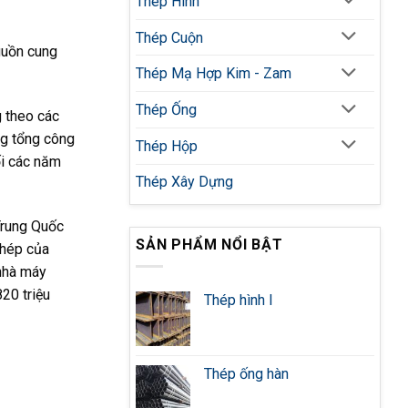
Thép Hình
Thép Cuộn
guồn cung
Thép Mạ Hợp Kim - Zam
Thép Ống
g theo các
ng tổng công
Thép Hộp
ối các năm
Thép Xây Dựng
 Trung Quốc
SẢN PHẨM NỔI BẬT
thép của
 nhà máy
20 triệu
Thép hình I
Thép ống hàn