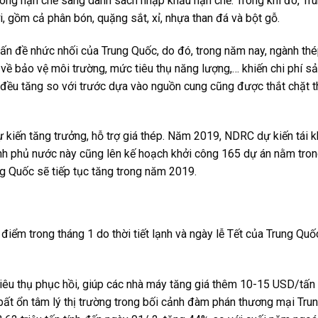
ông hạn chế sang danh sách nhập khẩu hạn chế. Trong khi đó, Tr
, gồm cả phân bón, quặng sắt, xỉ, nhựa than đá và bột gỗ.
à vấn đề nhức nhối của Trung Quốc, do đó, trong năm nay, ngành th
uẩn về bảo vệ môi trường, mức tiêu thụ năng lượng,… khiến chi phí s
á đều tăng so với trước dựa vào nguồn cung cũng được thắt chặt 
ự kiến tăng trưởng, hỗ trợ giá thép. Năm 2019, NDRC dự kiến tái 
hính phủ nước này cũng lên kế hoạch khởi công 165 dự án nằm tro
ung Quốc sẽ tiếp tục tăng trong năm 2019.
iểm trong tháng 1 do thời tiết lạnh và ngày lễ Tết của Trung Quố
 tiêu thụ phục hồi, giúp các nhà máy tăng giá thêm 10-15 USD/tấn
c bất ổn tâm lý thị trường trong bối cảnh đàm phán thương mại Tr