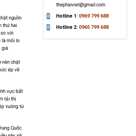
thephaiviet@gmail.com
Hotline 1:
0969 799 688
 chặt nguồn
 thứ hai
Hotline 2:
0965 799 688
 so với
 là mối lo
 giá.
ở nên chật
 sức ép về
ĩnh vực bất
 tải thị
hép vuông từ
Trung Quốc.
iều này sẽ