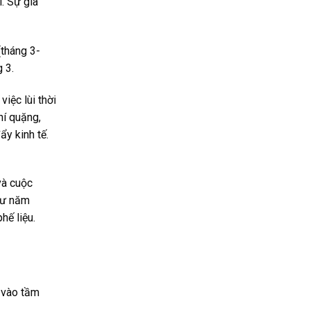
. Sự gia
(tháng 3-
 3.
iệc lùi thời
hí quặng,
y kinh tế.
và cuộc
hư năm
hế liệu.
 vào tầm