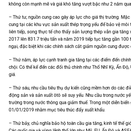
không còn mạnh mẽ và giá khó tăng vượt bậc như 2 năm qua
– Thứ tư, nguồn cung cao gây áp lực cho giá thị trường. Mặc
cung tại các khu vực sản xuất thép trọng yếu để bảo vệ môi
liên tiếp, song thực tế cho thấy sản lượng thép vẫn gia tăng 
2017 lên 831.7 triệu tấn và năm 2019 tiếp tục tăng gần 100 tấ
ngại, đặc biệt khi các chính sách cắt giảm nguồn cung được c
– Thứ năm, áp lực cạnh tranh gia tăng tại các điểm đến chín
chội. Có thể kể đến các đối thủ chính như Thổ Nhĩ Kỳ, Ấn Độ, 
giá.
– Thứ sáu, nhu cầu tiêu thụ dự kiến cũng mềm hơn do các điều
động sản và sản xuất ôtô sẽ suy yếu. Nhu cầu trong nước yếu
trường trong nước thông qua giảm thuế. Trong một diễn biến
01/01/2019 nhằm mục tiêu thúc đẩy xuất khẩu.
– Thứ bảy, chủ nghĩa bảo hộ toàn cầu gia tăng, kinh tế thế g
Các quốc gia và vùng lãnh thổ lớn như Mỹ, EU, Ấn Độ và AS