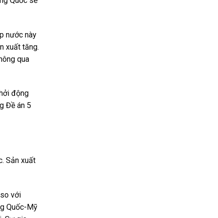
ung Quốc sẽ
ép nước này
ản xuất tăng.
thông qua
khởi động
ng Đề án 5
c. Sản xuất
 so với
ung Quốc-Mỹ