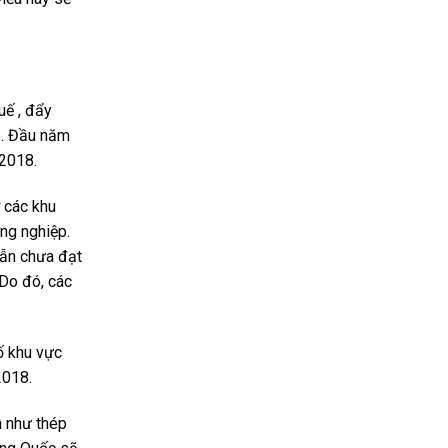
uế , đẩy
p . Đầu năm
 2018.
ợ các khu
ông nghiệp.
vẫn chưa đạt
 Do đó, các
ố khu vực
2018.
n như thép