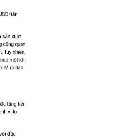
 USD/tấn
h sản xuất
ng cũng quan
. Tuy nhiên,
thép một khi
đó. Mức dao
 đã tăng liên
nh vì lo
với đầu