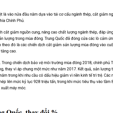
ệt là vào nửa đầu năm dựa vào tái cơ cấu ngành thép, cắt giảm n
phía Chính Phủ.
ch cắt giảm nguồn cung, nâng cao chất lượng ngành thép, đáp ứn
sản lượng trong mùa đông. Trung Quốc đã đóng cửa các lò cảm ứ
ếp theo đó là các chiến dịch cắt giảm sản lượng mùa đông vào cu
 tăng cao.
lời. Trong chiến dịch bảo vệ môi trường mùa đông 2018, chính phủ
ng, thay vì áp chung một mức như năm 2017. Kết quả, sản lượng 
ăm trong khi nhu cầu có dấu hiệu giảm vì nền kinh tế trì trệ. Các
ép lên mức kỷ lục 928 triệu tấn, trong khi mức tiêu thụ vào tầm 8
n xuất máy móc.