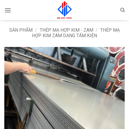
Bỏ
qua
nội
dung
SẢN PHẨM
/
THÉP MẠ HỢP KIM - ZAM
/
THÉP MẠ
HỢP KIM ZAM DẠNG TẤM KIỆN