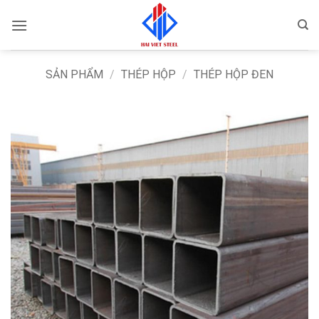
Bỏ
qua
nội
dung
SẢN PHẨM
/
THÉP HỘP
/
THÉP HỘP ĐEN