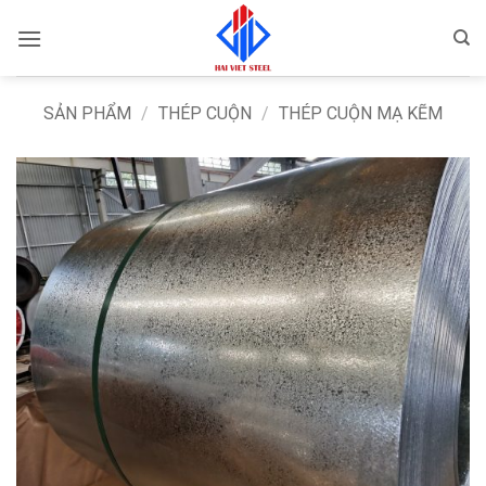
Bỏ
qua
nội
dung
SẢN PHẨM
/
THÉP CUỘN
/
THÉP CUỘN MẠ KẼM