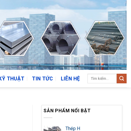
Tìm
KỸ THUẬT
TIN TỨC
LIÊN HỆ
kiếm:
SẢN PHẨM NỔI BẬT
Thép H