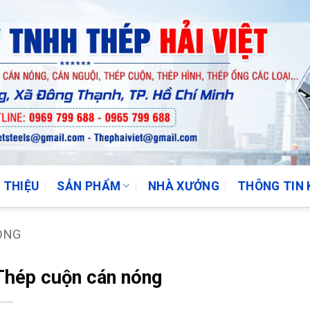
I THIỆU
SẢN PHẨM
NHÀ XƯỞNG
THÔNG TIN 
ÓNG
Thép cuộn cán nóng