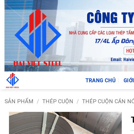
Bỏ
qua
nội
dung
TRANG CHỦ
GIỚ
SẢN PHẨM
/
THÉP CUỘN
/
THÉP CUỘN CÁN N