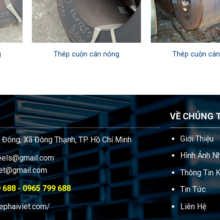
g
Thép cuộn cán nóng
Thép cuộn cán
VỀ CHÚNG 
Giới Thiệu
 Đông, Xã Đông Thạnh, TP. Hồ Chí Minh
Hình Ảnh N
teels@gmail.com
iet@gmail.com
Thông Tin K
 688 - 0965 799 688
Tin Tức
hephaiviet.com/
Liên Hệ