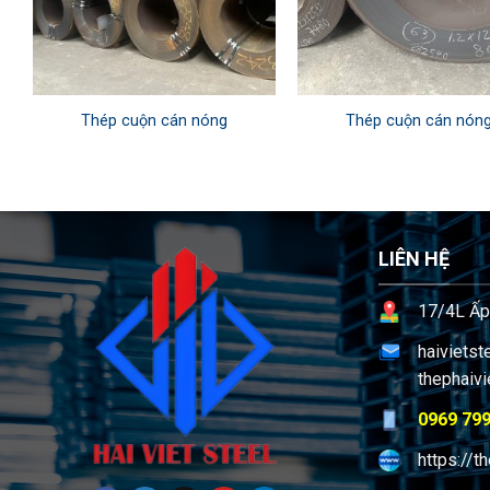
Thép cuộn cán nóng
Thép cuộn cán nón
LIÊN HỆ
17/4L Ấp
haiviets
thephaiv
0969 799
https://t