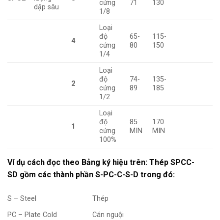
cứng
71
130
dập sâu
1/8
Loại
độ
65-
115-
4
cứng
80
150
1/4
Loại
độ
74-
135-
2
cứng
89
185
1/2
Loại
độ
85
170
1
cứng
MIN
MIN
100%
Ví dụ cách đọc theo Bảng ký hiệu trên: Thép SPCC-
SD gồm các thành phần S-PC-C-S-D trong đó:
S – Steel
Thép
PC – Plate Cold
Cán nguội