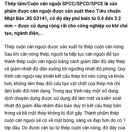
Thép tấm/Cuộn cán nguội SPCC/SPCD/SPCE là sản
phẩm được cán nguội được sản xuất theo Tiêu chuẩn
Nhật Bản JIS G3141, có độ dày phổ biến từ 0.4 đến 3.2
mm – được sử dụng rộng rãi cho công nghiệp cơ khí chế
tạo, ngành điện,…
Thép cuộn cán nguội được sản xuất từ thép cuộn cán nóng.
Sau khi cán nóng thép, người ta tiếp tục cán nguội để tạo
thành thép cuộn cán nguội bằng cách giảm dần độ dày thép
và giảm nhiệt độ dần xuống tới ngưỡng nhiệt độ phòng. Quy
trình cán nguội này khiến kết cấu thép trở nên cứng và khỏe
hơn, không làm thay đổi cấu tạo vật chất của thép mà chỉ
làm biến đổi hình dạng. Trong quy trình này, một số dung
dịch chuyên dụng được sử dụng để làm mát và kiểm soát
nhiệt độ giảm đều nhằm đảo bảo duy trì kết cấu thép bên
trong và bề mặt thép không bị đứt gãy. Thành phẩm thép
cuộn cán nguội sẽ có về mặt bóng, sáng và đẹp hơn do có 1
lớp dầu. Do được cán lại từ thép cuộn cán nóng, độ dày của