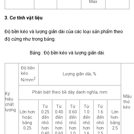
Max
3. Cơ tính vật liệu
Độ bền kéo và lượng giãn dài của các loại sản phẩm theo
độ cứng như trong bảng.
Bảng : Độ bền kéo và lượng giãn dài.
Độ bền
kéo
Lượng giãn dài, %
2
N/mm
Phân biệt theo bề dày danh nghĩa, mm
Ký
Mẫu
hiệu
thử
chất
Từ
Từ
Từ
Từ
Từ
kéo
lượng
Lớn hơn
0.25
0.40
0.60
1.0
1.6
Lớn
hoặc
đến
đến
đến
đến
đến
hơn-
bằng
nhỏ
nhỏ
nhỏ
nhỏ
nhỏ
bằng
0.25
hơn
hơn
hơn
hơn
hơn
2.5
0.40
0.60
1.0
1.6
2.5