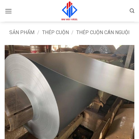
Bỏ
qua
nội
dung
SẢN PHẨM
/
THÉP CUỘN
/
THÉP CUỘN CÁN NGUỘI