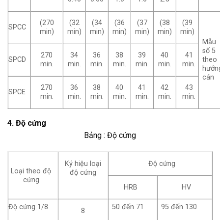
(270
(32
(34
(36
(37
(38
(39
SPCC
min)
min)
min)
min)
min)
min)
min)
Mẫu
số 5
270
34
36
38
39
40
41
SPCD
theo
min.
min.
min.
min.
min.
min.
min.
hướn
cán
270
36
38
40
41
42
43
SPCE
min.
min.
min.
min.
min.
min.
min.
4. Độ cứng
Bảng : Độ cứng
Ký hiệu loại
Độ cứng
Loại theo độ
độ cứng
cứng
HRB
HV
Độ cứng 1/8
50 đến 71
95 đến 130
8