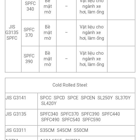
Bề
Vật liệu cho
SPFC
mặt
–
ngành xe
340
mờ
hơi, làm ống
JIS
Bề
Vật liệu cho
SPFC
G3135
mặt
–
ngành xe
370
SPFC
mờ
hơi, làm ống
Bề
Vật liệu cho
SPFC
mặt
–
ngành xe
390
mờ
hơi, làm ống
Cold Rolled Steel:
JIS G3141
SPCC SPCD SPCE SPCEN SL250Y SL370Y
SL420Y
JIS G3135
SPFC340 SPFC370 SPFC390 SPFC440
SPFC490 SPFC540 SPFC590
JIS G3311
S35CM S45CM S50CM