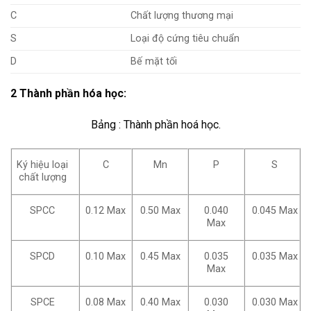
C
Chất lượng thương mại
S
Loại độ cứng tiêu chuẩn
D
Bế mặt tối
2 Thành phần hóa học:
Bảng : Thành phần hoá học.
Ký hiệu loại
C
Mn
P
S
chất lượng
SPCC
0.12 Max
0.50 Max
0.040
0.045 Max
Max
SPCD
0.10 Max
0.45 Max
0.035
0.035 Max
Max
SPCE
0.08 Max
0.40 Max
0.030
0.030 Max