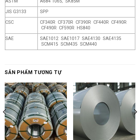
ASTM
A684 1065, SK85M
JIS G3133
SPP
CSC
CF340R CF370R CF390R CF440R CF490R
CF490R CF590R HS840
SAE
SAE1012 SAE1017 SAE4130 SAE4135
SCM415 SCM435 SCM440
SẢN PHẨM TƯƠNG TỰ