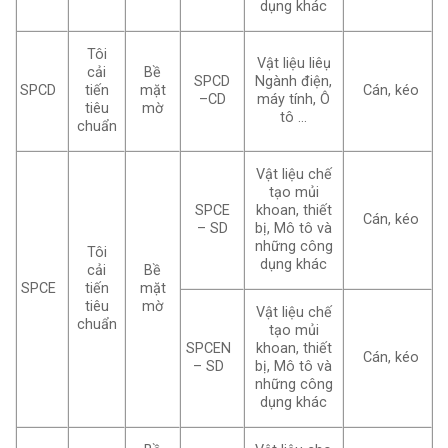
dụng khác
Tôi
Vật liệu liêụ
cải
Bề
SPCD
Ngành điện,
SPCD
tiến
mặt
Cán, kéo
–CD
máy tính, Ô
tiêu
mờ
tô …
chuẩn
Vật liệu chế
tạo mủi
SPCE
khoan, thiết
Cán, kéo
– SD
bị, Mô tô và
những công
Tôi
dụng khác
cải
Bề
SPCE
tiến
mặt
tiêu
mờ
Vật liệu chế
chuẩn
tạo mủi
SPCEN
khoan, thiết
Cán, kéo
– SD
bị, Mô tô và
những công
dụng khác