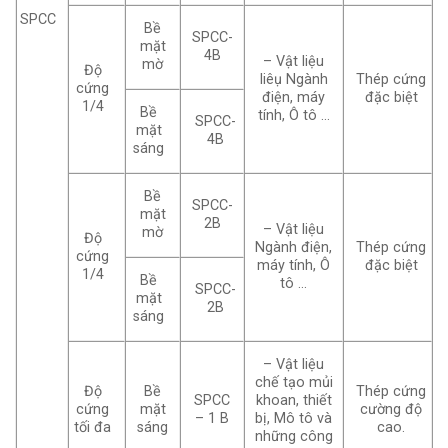
SPCC
Bề
SPCC-
mặt
4B
– Vật liệu
mờ
Độ
liêụ Ngành
Thép cứng
cứng
điện, máy
đặc biệt
1/4
Bề
tính, Ô tô …
SPCC-
mặt
4B
sáng
Bề
SPCC-
mặt
2B
– Vật liệu
mờ
Độ
Ngành điện,
Thép cứng
cứng
máy tính, Ô
đặc biệt
1/4
Bề
tô …
SPCC-
mặt
2B
sáng
– Vật liệu
chế tạo mủi
Độ
Bề
Thép cứng
SPCC
khoan, thiết
cứng
mặt
cường độ
– 1 B
bị, Mô tô và
tối đa
sáng
cao.
những công