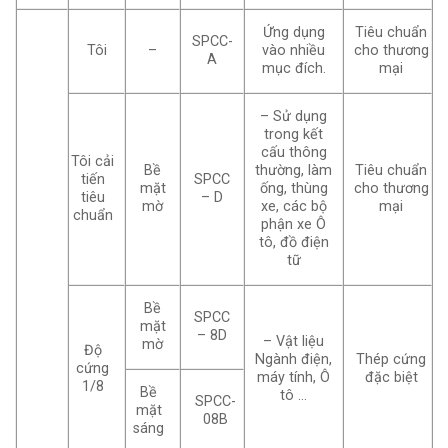
Ứng dụng
Tiêu chuẩn
SPCC-
Tôi
–
vào nhiều
cho thương
A
mục đích.
mại
– Sử dụng
trong kết
cấu thông
Tôi cải
Bề
thường, làm
Tiêu chuẩn
tiến
SPCC
mặt
ống, thùng
cho thương
tiêu
– D
mờ
xe, các bộ
mại
chuẩn
phận xe Ô
tô, đồ điện
tữ
Bề
SPCC
mặt
– 8D
– Vật liệu
mờ
Độ
Ngành điện,
Thép cứng
cứng
máy tính, Ô
đặc biệt
1/8
Bề
tô …
SPCC-
mặt
08B
sáng