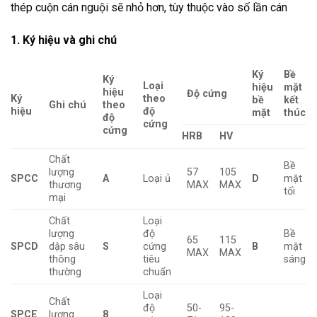
thép cuộn cán nguội sẽ nhỏ hơn, tùy thuộc vào số lần cán
1. Ký hiệu và ghi chú
Ký
Bề
Ký
Loại
hiệu
mặt
hiệu
Độ cứng
Ký
theo
bề
kết
Ghi chú
theo
hiệu
độ
mặt
thúc
độ
cứng
cứng
HRB
HV
Chất
Bề
lượng
57
105
SPCC
A
Loại ủ
D
mặt
thương
MAX
MAX
tối
mại
Chất
Loại
lượng
độ
Bề
65
115
SPCD
dập sâu
S
cứng
B
mặt
MAX
MAX
thông
tiêu
sáng
thường
chuẩn
Loại
Chất
độ
50-
95-
SPCE
lượng
8