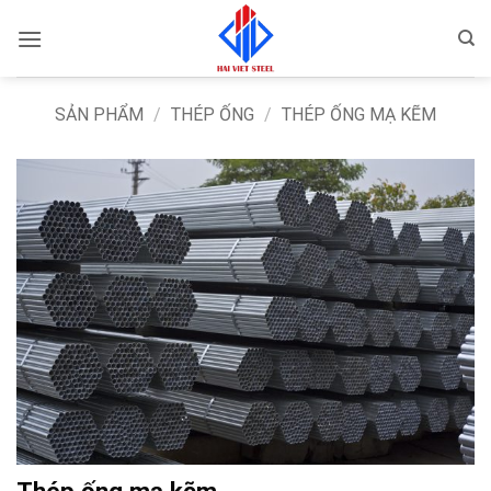
Bỏ
qua
nội
dung
SẢN PHẨM
/
THÉP ỐNG
/
THÉP ỐNG MẠ KẼM
Thép ống mạ kẽm